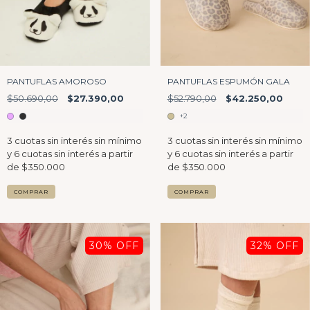
PANTUFLAS AMOROSO
PANTUFLAS ESPUMÓN GALA
$50.690,00
$27.390,00
$52.790,00
$42.250,00
+2
COMPRAR
COMPRAR
30
% OFF
32
% OFF