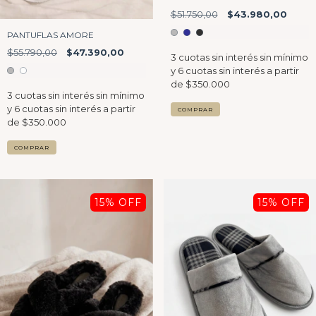
$51.750,00
$43.980,00
PANTUFLAS AMORE
$55.790,00
$47.390,00
COMPRAR
COMPRAR
15
% OFF
15
% OFF