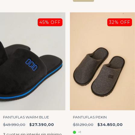
45
% OFF
32
% OFF
PANTUFLAS WARM BLUE
PANTUFLAS PEKIN
$49.990,00
$27.390,00
$51.290,00
$34.850,00
+1