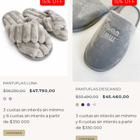
15
% OFF
15
% OFF
PANTUFLAS LUNA
PANTUFLAS DESCANSO
$56.250,00
$47.790,00
$53.490,00
$45.460,00
+3
COMPRAR
COMPRAR