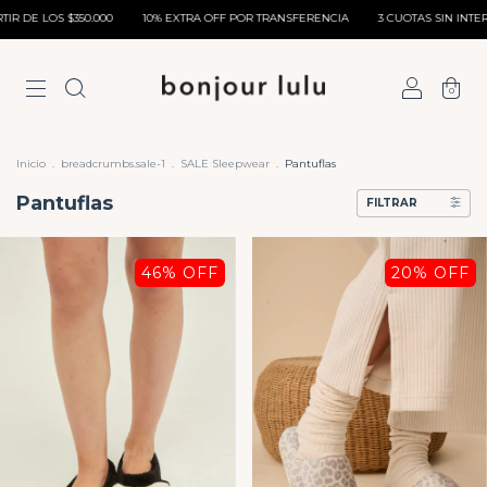
.000
10% EXTRA OFF POR TRANSFERENCIA
3 CUOTAS SIN INTERÉS SIN MONTO 
0
Inicio
.
breadcrumbs.sale-1
.
SALE Sleepwear
.
Pantuflas
Pantuflas
FILTRAR
46
% OFF
20
% OFF