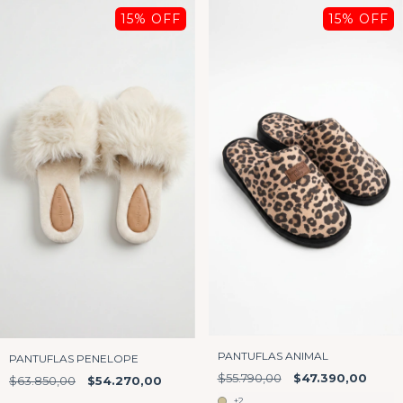
15
% OFF
15
% OFF
PANTUFLAS ANIMAL
PANTUFLAS PENELOPE
$55.790,00
$47.390,00
$63.850,00
$54.270,00
+2