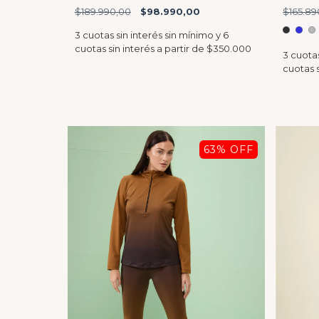
$189.990,00
$98.990,00
$165.89
63
% OFF