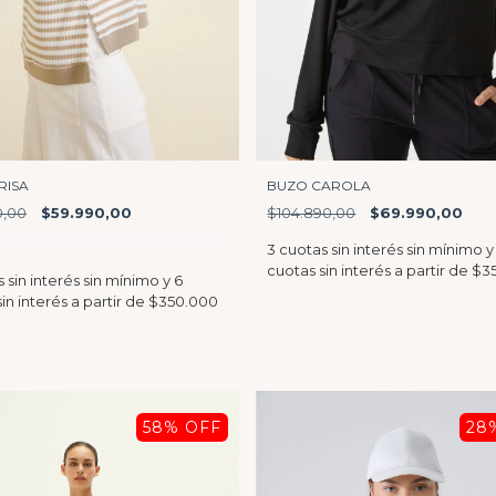
RISA
BUZO CAROLA
0,00
$59.990,00
$104.890,00
$69.990,00
58
% OFF
28