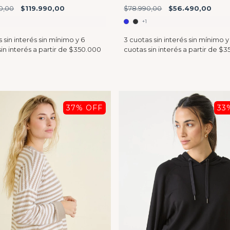
0,00
$119.990,00
$78.990,00
$56.490,00
+1
37
% OFF
33