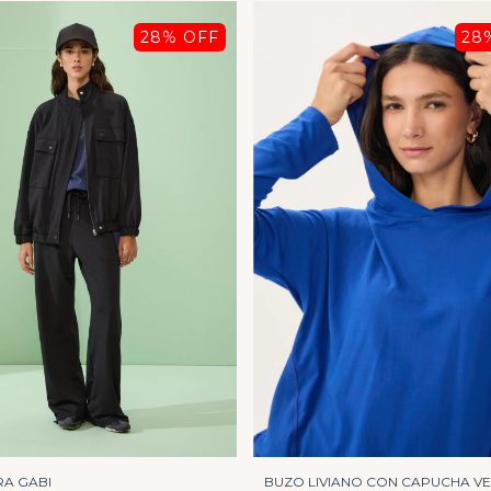
28
% OFF
28
A GABI
BUZO LIVIANO CON CAPUCHA V