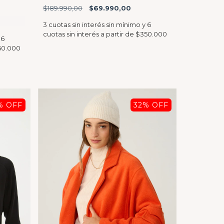
$189.990,00
$69.990,00
% OFF
32
% OFF