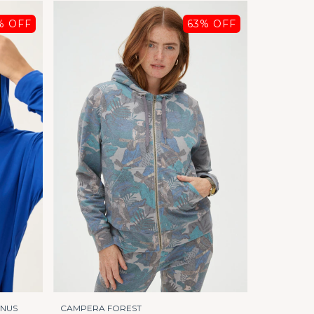
% OFF
63
% OFF
CAMPERA FOREST
ENUS