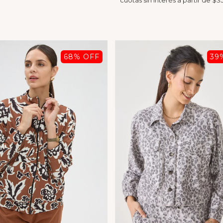
68
% OFF
39