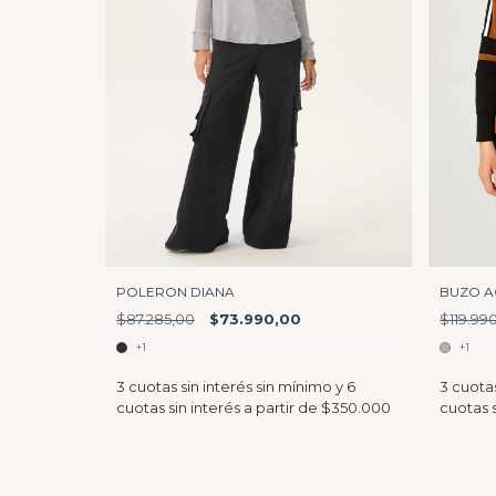
POLERON DIANA
BUZO A
$87.285,00
$73.990,00
$119.99
+1
+1