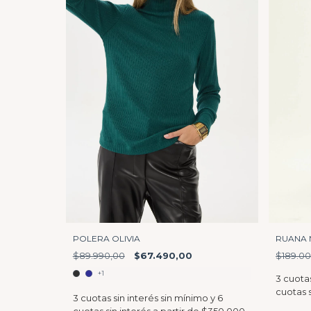
RUANA 
POLERA OLIVIA
$189.0
$89.990,00
$67.490,00
+1