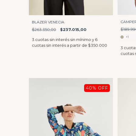
CAMPER
BLAZER VENECIA
$189.99
$263.350,00
$237.015,00
+1
40
% OFF