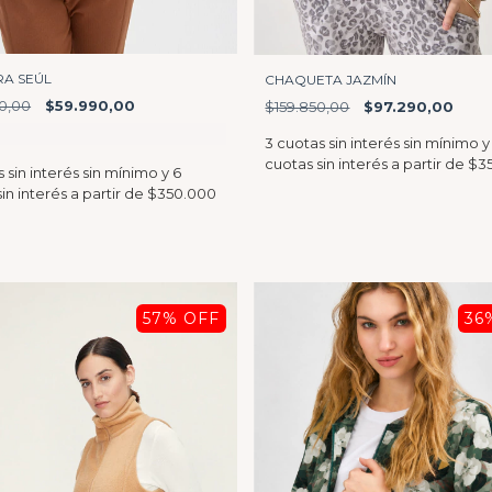
A SEÚL
CHAQUETA JAZMÍN
0,00
$59.990,00
$159.850,00
$97.290,00
57
% OFF
36