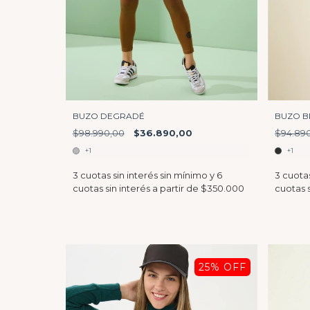
BUZO DEGRADÉ
BUZO B
$98.990,00
$36.890,00
$94.89
+1
+1
25
% OFF