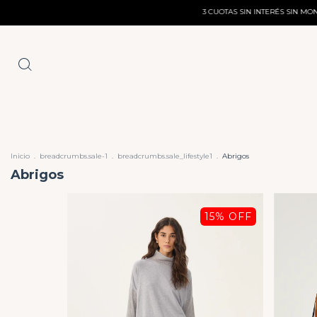
3 CUOTAS SIN INTERÉS SIN MONTO MÍNIMO
6 CUOTAS SIN
Inicio
.
breadcrumbs.sale-1
.
breadcrumbs.sale_lifestyle1
.
Abrigos
Abrigos
15
% OFF