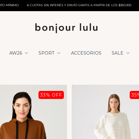
 INTERÉS Y ENVÍO GRATIS A PARTIR DE LOS $350.000
10% EXTRA OFF POR TRANSF
AW26
SPORT
ACCESORIOS
SALE
33
% OFF
35