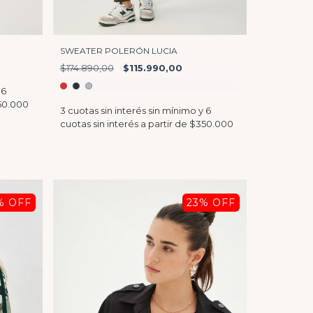
SWEATER POLERÓN LUCIA
$174.890,00
$115.990,00
% OFF
23
% OFF