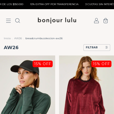
10% EXTRA OFF POR TRANSFERENCIA
3 CUOTAS SIN INTERÉS SIN MONTO MÍNIM
0
Inicio
.
AW26
.
breadcrumbs.coleccion-aw26
AW26
FILTRAR
15
% OFF
15
% OFF