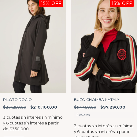
15
% OFF
15
% OFF
PILOTO ROCIO
BUZO CHOMBA NATALY
$247.250,00
$210.160,00
$114.450,00
$97.290,00
4 colores