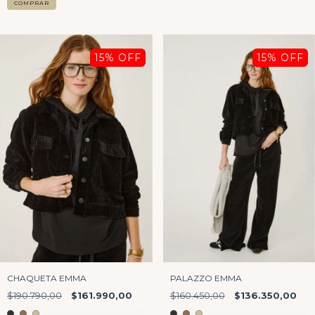
COMPRAR
15
% OFF
15
% OFF
CHAQUETA EMMA
PALAZZO EMMA
$190.790,00
$161.990,00
$160.450,00
$136.350,00