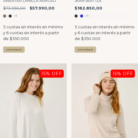
SWEATER LANILLA ARACELI
JEAN SEATTLE
$73.050,00
$57.990,00
$182.850,00
+1
+1
COMPRAR
COMPRAR
15
% OFF
15
% OFF