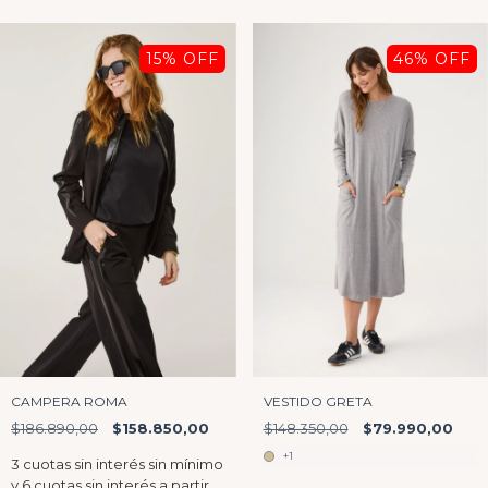
15
% OFF
46
% OFF
CAMPERA ROMA
VESTIDO GRETA
$186.890,00
$158.850,00
$148.350,00
$79.990,00
+1