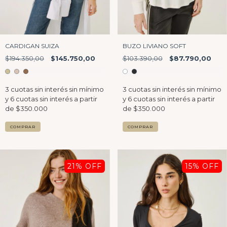
CARDIGAN SUIZA
BUZO LIVIANO SOFT
$194.350,00
$145.750,00
$103.390,00
$87.790,00
COMPRAR
COMPRAR
21
% OFF
15
% OFF