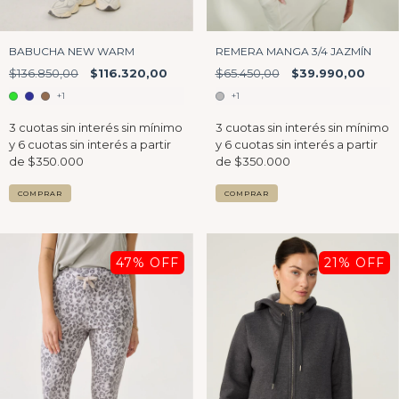
BABUCHA NEW WARM
REMERA MANGA 3/4 JAZMÍN
$136.850,00
$116.320,00
$65.450,00
$39.990,00
+1
+1
COMPRAR
COMPRAR
47
% OFF
21
% OFF