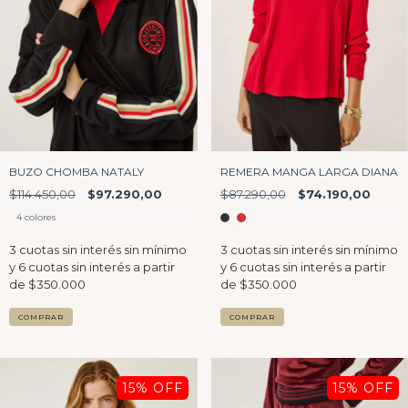
BUZO CHOMBA NATALY
REMERA MANGA LARGA DIANA
$114.450,00
$97.290,00
$87.290,00
$74.190,00
4 colores
COMPRAR
COMPRAR
15
% OFF
15
% OFF