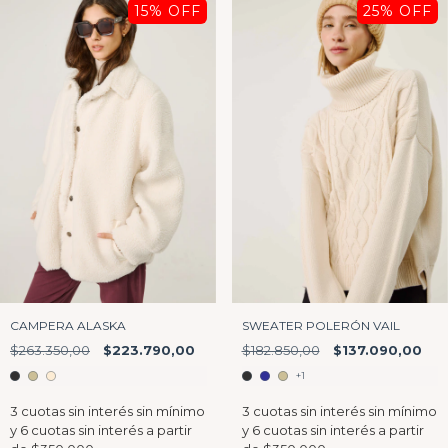
15
% OFF
25
% OFF
SWEATER POLERÓN VAIL
CAMPERA ALASKA
$182.850,00
$137.090,00
$263.350,00
$223.790,00
+1