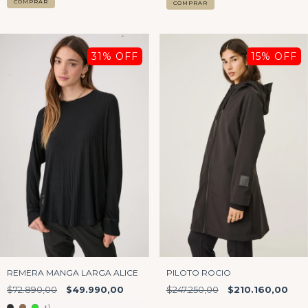
COMPRAR
COMPRAR
31
% OFF
15
% OFF
PILOTO ROCIO
REMERA MANGA LARGA ALICE
$247.250,00
$210.160,00
$72.890,00
$49.990,00
+1