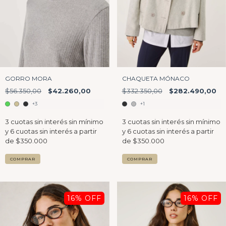
GORRO MORA
CHAQUETA MÓNACO
$56.350,00
$42.260,00
$332.350,00
$282.490,00
+3
+1
COMPRAR
COMPRAR
16
% OFF
16
% OFF