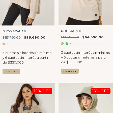
POLERA ZOE
BUZO AZAHAR
$75.790,00
$64.390,00
$113.750,00
$96.690,00
+1
+1
COMPRAR
COMPRAR
15
% OFF
15
% OFF