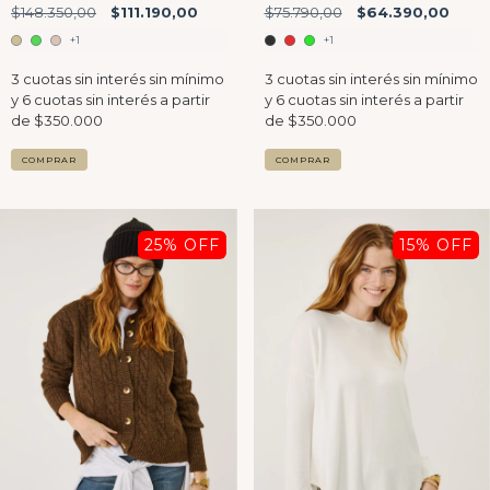
$75.790,00
$64.390,00
$148.350,00
$111.190,00
+1
+1
COMPRAR
COMPRAR
25
% OFF
15
% OFF