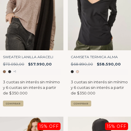
SWEATER LANILLA ARACELI
CAMISETA TERMICA ALMA
$73.050,00
$57.990,00
$68.890,00
$58.590,00
+1
COMPRAR
COMPRAR
15
% OFF
15
% OFF