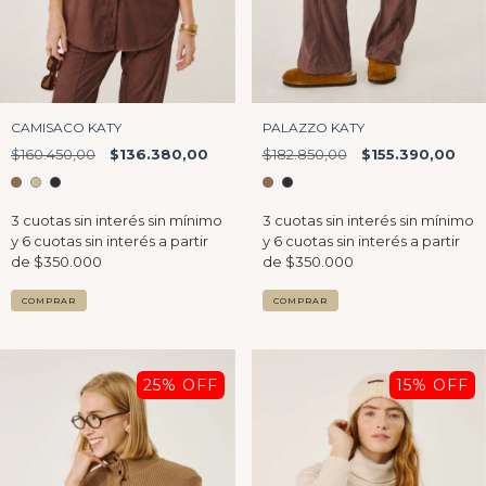
CAMISACO KATY
PALAZZO KATY
$160.450,00
$136.380,00
$182.850,00
$155.390,00
COMPRAR
COMPRAR
25
% OFF
15
% OFF