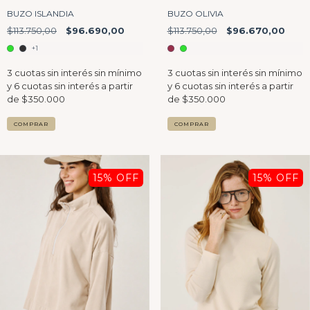
BUZO ISLANDIA
BUZO OLIVIA
$113.750,00
$96.690,00
$113.750,00
$96.670,00
+1
COMPRAR
COMPRAR
15
% OFF
15
% OFF