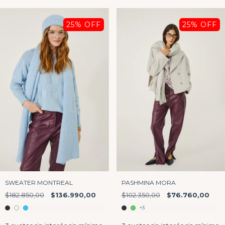
25
% OFF
25
% OFF
SWEATER MONTREAL
PASHMINA MORA
$182.850,00
$136.990,00
$102.350,00
$76.760,00
+3