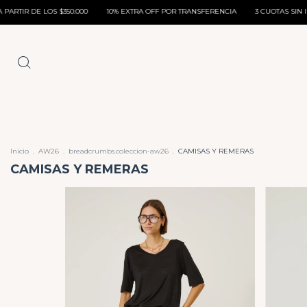
0.000
10% EXTRA OFF POR TRANSFERENCIA
3 CUOTAS SIN INTERÉS SIN MONTO
Inicio
.
AW26
.
breadcrumbs.coleccion-aw26
.
CAMISAS Y REMERAS
CAMISAS Y REMERAS