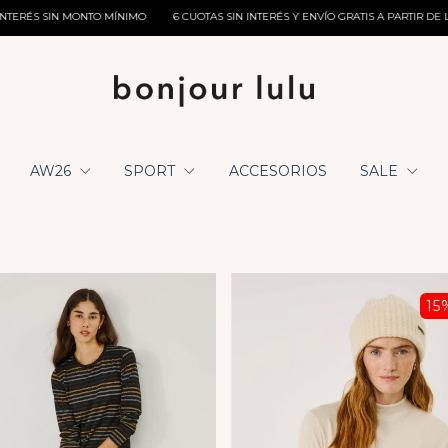
 MÍNIMO
6 CUOTAS SIN INTERÉS Y ENVÍO GRATIS A PARTIR DE LOS $350.000
10%
AW26
SPORT
ACCESORIOS
SALE
15