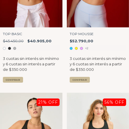
TOP BASIC
TOP MOUSSE
$45.450,00
$40.905,00
$52.790,00
+2
COMPRAR
COMPRAR
21
% OFF
56
% OFF