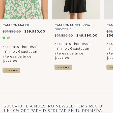
CAMISÓN MALIBU
CAMISÓN MUSCULOSA
CAM
BRODERIE
$74.890,00
$39.990,00
$74
$74.890,00
$49.990,00
$36
COMPRAR
CO
COMPRAR
SUSCRIBITE A NUESTRO NEWSLETTER Y RECIBÍ
UN 10% OFF PARA DISFRUTAR EN TU PRIMERA