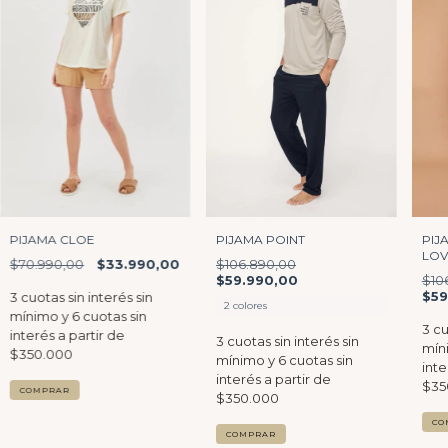
PIJ
PIJAMA CLOE
PIJAMA POINT
LOV
$70.990,00
$33.990,00
$106.890,00
$10
$59.990,00
$59
2 colores
COMPRAR
CO
COMPRAR