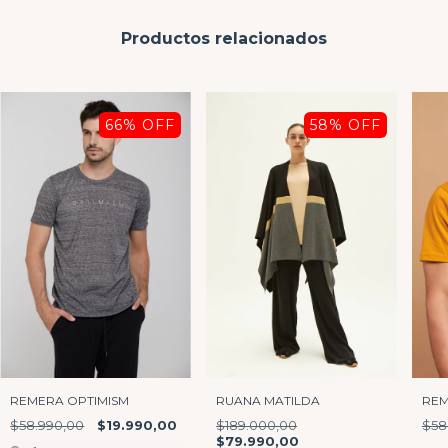
Productos relacionados
66
% OFF
58
% OFF
REMERA OPTIMISM
REM
RUANA MATILDA
$58.990,00
$19.990,00
$58
$189.000,00
$79.990,00