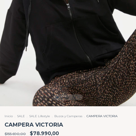
Inicio
.
SALE
.
SALE Lifestyle
.
Buzos y Camperas
.
CAMPERA VICTORIA
CAMPERA VICTORIA
$78.990,00
$155.690,00