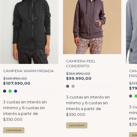
CAMPERA FEEL
CORDERITO
CAMPERA WARM FRISADA
CAM
$163.890,00
FRI
$149.990,00
$99.990,00
$107.990,00
$17
$79
COMPRAR
COMPRAR
CO