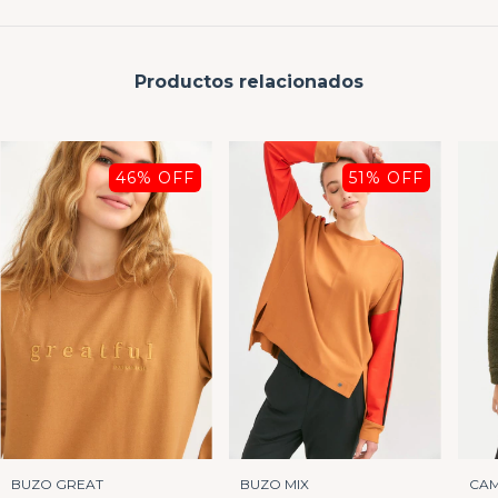
Productos relacionados
46
% OFF
51
% OFF
BUZO GREAT
BUZO MIX
CAM