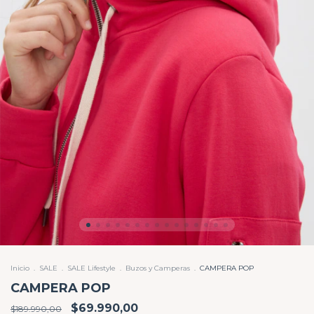
Inicio
.
SALE
.
SALE Lifestyle
.
Buzos y Camperas
.
CAMPERA POP
CAMPERA POP
$69.990,00
$189.990,00